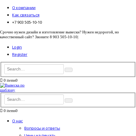
О компании
Как связаться
+7 903 505-10-10
Срочно нужен дизайн и изготовление вывески? Нужен недорогой, но
качественный сайт? Звоните 8 903 505-10-10
|
Login
Register
0 items
0
0 items
0
О нас
Вопросы и ответы
Цены на печать